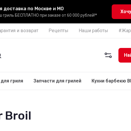
я доставка по Москве и МО
Хочу
 гриль БЕСПЛАТНО при заказе от 60 000 рублей!*
арантия и возврат
Рецепты
Наши работы
#Жар
На
для гриля
Запчасти для грилей
Кухни барбекю 
 Broil