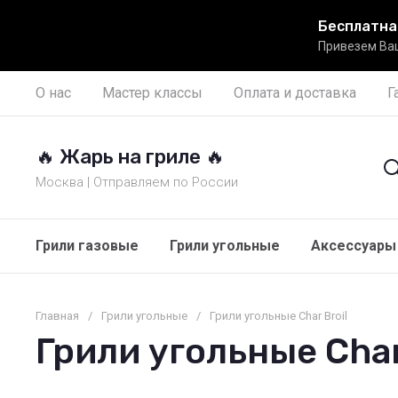
Бесплатна
Привезем Ваш
О нас
Мастер классы
Оплата и доставка
Г
🔥 Жарь на гриле 🔥
Москва | Отправляем по России
Грили газовые
Грили угольные
Аксессуары 
Главная
/
Грили угольные
/
Грили угольные Char Broil
Грили угольные Char