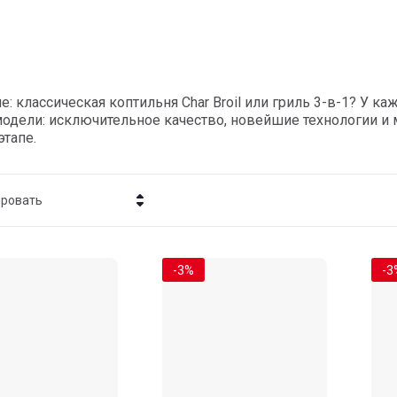
е: классическая коптильня Char Broil или гриль 3-в-1? У к
модели: исключительное качество, новейшие технологии 
тапе.
ировать
Цена - убывание
-3%
-3
Цена - возрастание
Название - Я-А
Название - А-Я