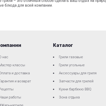
 грили – это отличный способ сделать ваш отдых на при
ые блюда для всей компании.
компании
Каталог
О нас
Грили газовые
Мастер классы
Грили угольные
Оплата и доставка
Аксессуары для гриля
Гарантия и возврат
Запчасти для грилей
Рецепты
Кухни барбекю BBQ
Наши работы
Зона отдыха
#Жарьнагриле