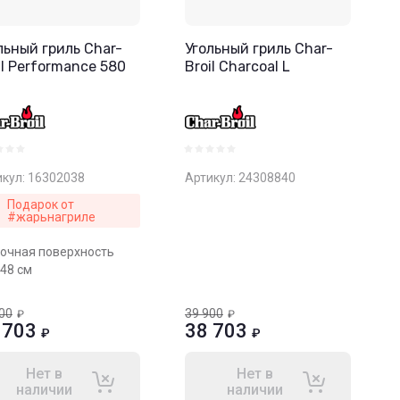
льный гриль Char-
Угольный гриль Char-
il Performance 580
Broil Charcoal L
кул:
16302038
Артикул:
24308840
Подарок от
#жарьнагриле
очная поверхность
 48 см
00
39 900
₽
₽
 703
38 703
₽
₽
Нет в
Нет в
наличии
наличии