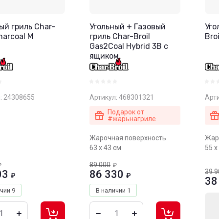
ый гриль Char-
Угольный + Газовый
Уго
harcoal M
гриль Char-Broil
Bro
Gas2Coal Hybrid 3B с
ящиком
:
24308655
Артикул:
468301321
Арти
Подарок от
#жарьнагриле
Жарочная поверхность
Жар
63 х 43 см
55 х
89 000
₽
₽
39 9
03
86 330
₽
₽
38
ичии
9
В наличии
1