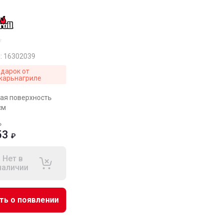
:
16302039
дарок от
жарьнагриле
ая поверхность
см
₽
53
₽
Нет в
наличии
ть о появлении