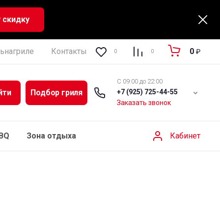
 скидку
ьнагриле
Контакты
Регистрация
Полезная ин
0
₽
0
0
C 09:00 до 22:00
йти
Подбор гриля
+7 (925) 725-44-55
Заказать звонок
Кабинет
BBQ
Зона отдыха