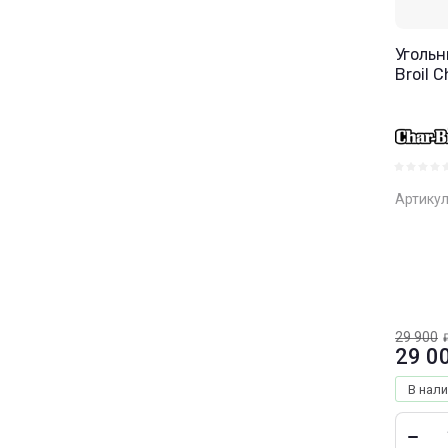
Угольн
Broil C
Артикул
29 900
29 0
В нал