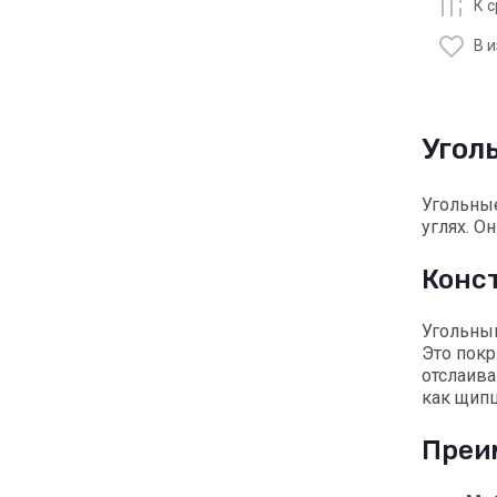
К 
В 
Угол
Угольные
углях. О
Конс
Угольный
Это покр
отслаив
как щипц
Преи