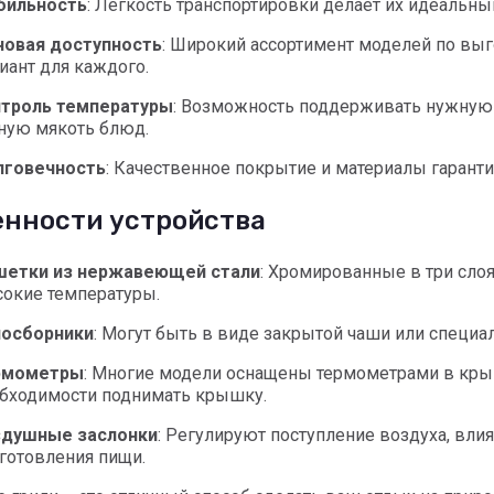
бильность
: Легкость транспортировки делает их идеальн
овая доступность
: Широкий ассортимент моделей по вы
иант для каждого.
троль температуры
: Возможность поддерживать нужную 
ную мякоть блюд.
лговечность
: Качественное покрытие и материалы гарант
енности устройства
шетки из нержавеющей стали
: Хромированные в три сло
окие температуры.
лосборники
: Могут быть в виде закрытой чаши или специа
рмометры
: Многие модели оснащены термометрами в кры
бходимости поднимать крышку.
здушные заслонки
: Регулируют поступление воздуха, влия
готовления пищи.