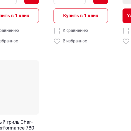
пить в 1 клик
Купить в 1 клик
У
сравнению
К сравнению
избранное
В избранное
ый гриль Char-
Performance 780