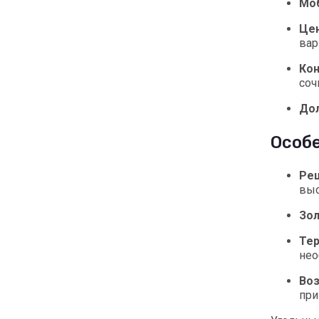
Мо
Цен
вар
Кон
соч
До
Особ
Ре
выс
Зо
Те
нео
Во
при