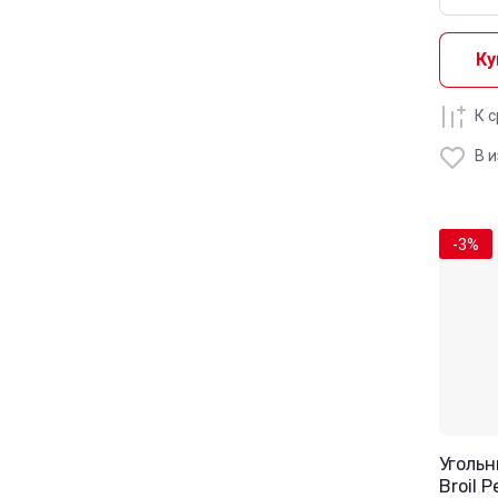
Ку
К 
В 
-3%
Угольн
Broil 