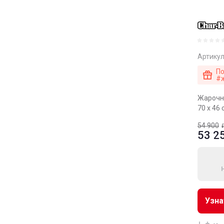
Артикул
По
#
Жарочн
70 х 46 
54 900
53 2
Узна