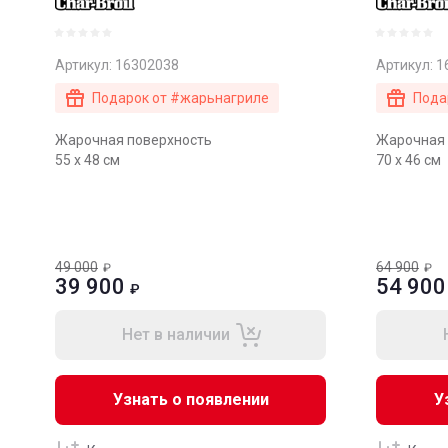
Артикул:
16302038
Артикул:
1
Подарок от #жарьнагриле
Пода
Жарочная поверхность
Жарочная 
55 х 48 см
70 х 46 см
49 000
64 900
₽
₽
39 900
54 900
₽
Нет в наличии
Узнать о появлении
У