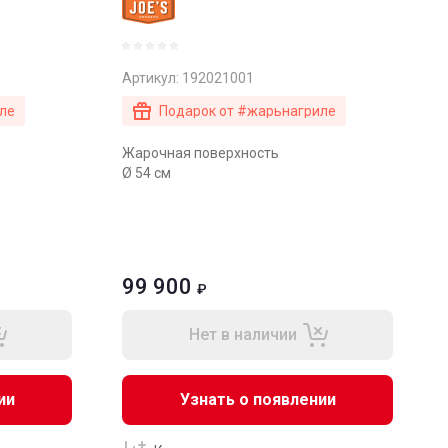
Артикул:
192021001
ле
Подарок от #жарьнагриле
Жарочная поверхность
Ø 54 см
99 900
₽
Нет в наличии
ии
Узнать о появлении