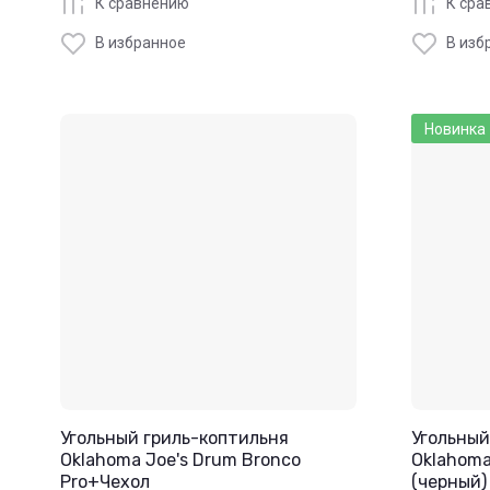
К сравнению
К сра
В избранное
В изб
Новинка
Угольный гриль-коптильня
Угольный
Oklahoma Joe's Drum Bronco
Oklahoma
Pro+Чехол
(черный)