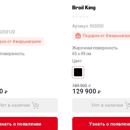
Артикул:
955050
5203120
Подарок от #жарьнагри
рок от #жарьнагриле
Жарочная поверхность
поверхность
65 х 49 см
Цвет
189 900
₽
0
129 900
₽
₽
Нет в наличии
Нет в наличии
знать о появлении
Узнать о появлен