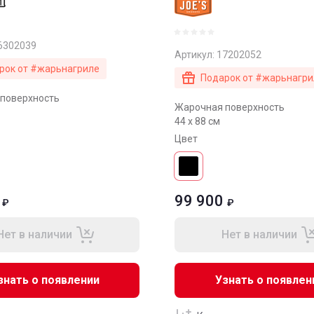
6302039
Артикул:
17202052
рок от #жарьнагриле
Подарок от #жарьнагри
поверхность
Жарочная поверхность
44 x 88 см
Цвет
99 900
₽
₽
Нет в наличии
Нет в наличии
знать о появлении
Узнать о появлен