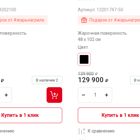
9202100
Артикул:
13201747-50
рок от #жарьнагриле
Подарок от #жарьнагри
поверхность
Жарочная поверхность
48 x 102 см
Цвет
139 900
₽
129 900
В наличии
2
В 
₽
₽
Купить в 1 клик
Купить в 1 клик
внению
К сравнению