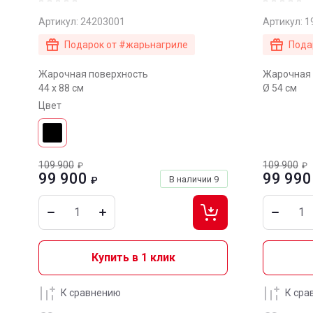
Артикул:
24203001
Артикул:
1
Подарок от #жарьнагриле
Пода
Жарочная поверхность
Жарочная 
44 x 88 см
Ø 54 см
Цвет
109 900
109 900
₽
₽
99 900
99 990
В наличии
9
₽
Купить в 1 клик
К сравнению
К сра