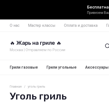
Бесплатна
Привезем Ваш
О нас
Мастер классы
Оплата и доставка
Г
🔥 Жарь на гриле 🔥
Москва | Отправляем по России
Грили газовые
Грили угольные
Аксессуары 
Главная
/
уголь гриль
Уголь гриль