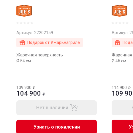
Артикул:
22202159
Артикул:
2
Подарок от #жарьнагриле
Пода
Жарочная поверхность
Жарочная 
Ø 54 см
Ø 46 см
109 900
114 900
₽
₽
104 900
109 90
₽
Нет в наличии
Узнать о появлении
У