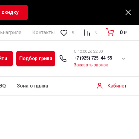
 скидку
ьнагриле
Контакты
Регистрация
Полезная ин
0
₽
0
0
C 10:00 до 22:00
йти
Подбор гриля
+7 (925) 725-44-55
Заказать звонок
Кабинет
BBQ
Зона отдыха