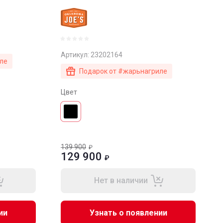
Артикул:
23202164
ле
Подарок от #жарьнагриле
Цвет
139 900
₽
129 900
₽
Нет в наличии
ии
Узнать о появлении