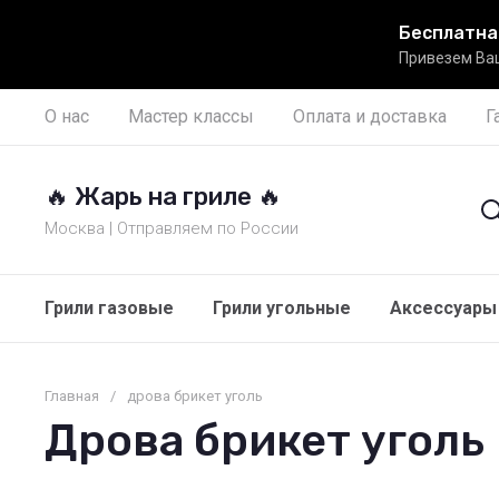
Бесплатна
Привезем Ваш
О нас
Мастер классы
Оплата и доставка
Г
🔥 Жарь на гриле 🔥
Москва | Отправляем по России
Грили газовые
Грили угольные
Аксессуары 
Главная
/
дрова брикет уголь
Дрова брикет уголь