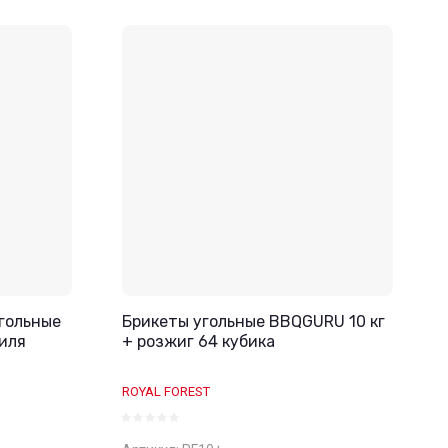
гольные
Брикеты угольные BBQGURU 10 кг
риля
+ розжиг 64 кубика
ROYAL FOREST