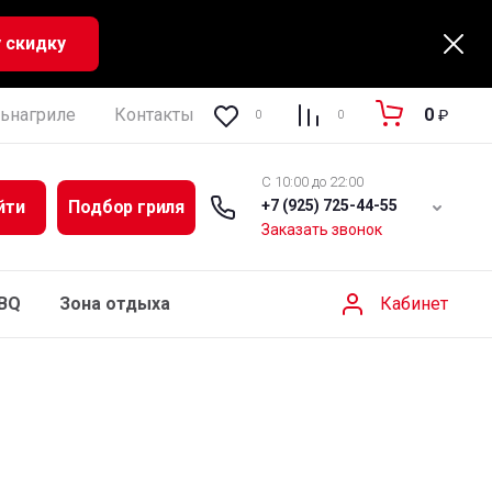
 скидку
ьнагриле
Контакты
Регистрация
Полезная ин
0
₽
0
0
C 10:00 до 22:00
йти
Подбор гриля
+7 (925) 725-44-55
Заказать звонок
Кабинет
BBQ
Зона отдыха