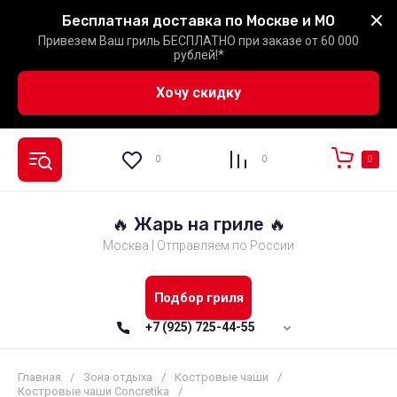
Бесплатная доставка по Москве и МО
Привезем Ваш гриль БЕСПЛАТНО при заказе от 60 000
рублей!*
Хочу скидку
0
0
0
🔥 Жарь на гриле 🔥
Москва | Отправляем по России
Подбор гриля
+7 (925) 725-44-55
Главная
/
Зона отдыха
/
Костровые чаши
/
Костровые чаши Concretika
/