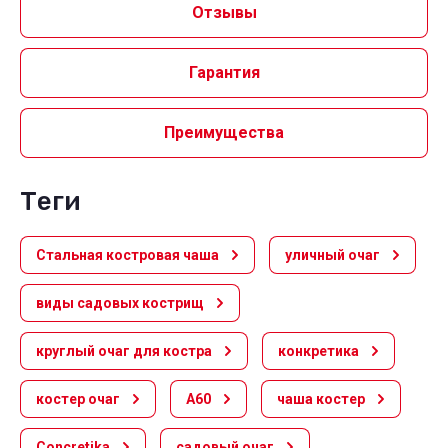
Отзывы
Гарантия
Преимущества
теги
Стальная костровая чаша
уличный очаг
виды садовых кострищ
круглый очаг для костра
конкретика
костер очаг
A60
чаша костер
Concretika
садовый очаг