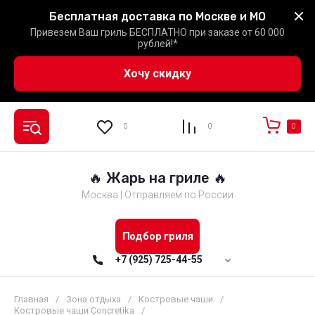
Бесплатная доставка по Москве и МО
Привезем Ваш гриль БЕСПЛАТНО при заказе от 60 000
рублей!*
Хочу скидку
0
0
0
🔥 Жарь на гриле 🔥
Москва | Отправляем по России
Подбор гриля
+7 (925) 725-44-55
Главная
/
Зона отдыха
/
Костровые чаши
/
Костровые чаши Concretika
/