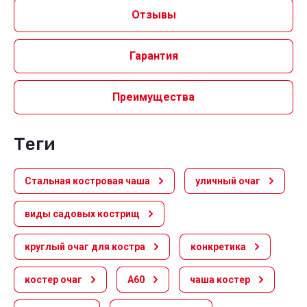
Отзывы
Гарантия
Преимущества
теги
Стальная костровая чаша
уличный очаг
виды садовых кострищ
круглый очаг для костра
конкретика
костер очаг
A60
чаша костер