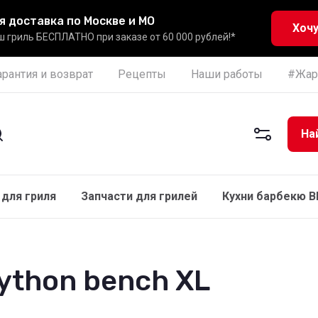
я доставка по Москве и МО
Хочу
 гриль БЕСПЛАТНО при заказе от 60 000 рублей!*
арантия и возврат
Рецепты
Наши работы
#Жар
На
для гриля
Запчасти для грилей
Кухни барбекю 
ython bench XL