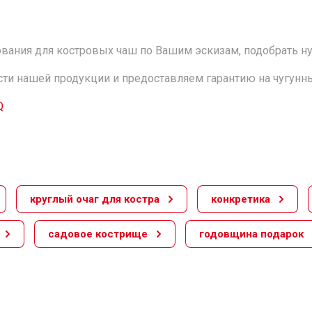
вания для костровых чаш по Вашим эскизам, подобрать н
и нашей продукции и предоставляем гарантию на чугунные
Q
круглый очаг для костра
конкретика
садовое кострище
годовщина подарок