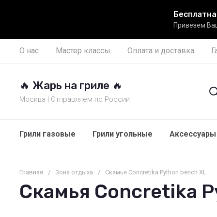
Бесплатна
Привезем Ваш
О нас
Мастер классы
Оплата и доставка
Г
🔥 Жарь на гриле 🔥
Москва | Отправляем по России
Грили газовые
Грили угольные
Аксессуары 
Главная
/
Зона отдыха
/
Скамья Concretika Python bench XL
Скамья Concretika P