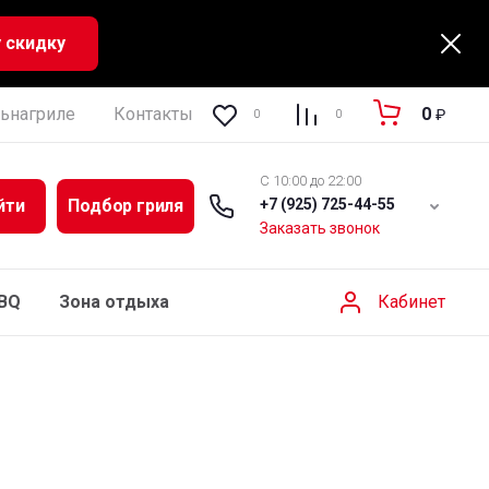
 скидку
ьнагриле
Контакты
Регистрация
Полезная ин
0
₽
0
0
C 10:00 до 22:00
йти
Подбор гриля
+7 (925) 725-44-55
Заказать звонок
Кабинет
BBQ
Зона отдыха